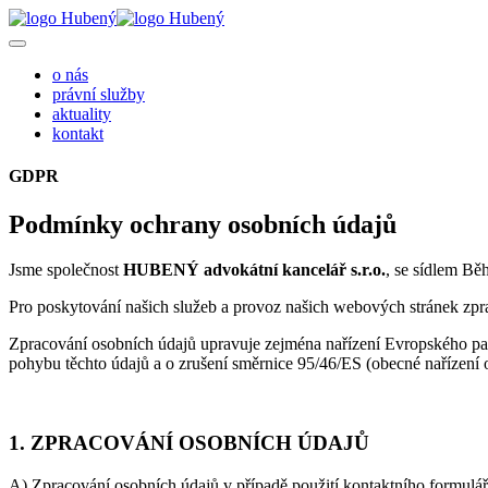
o nás
právní služby
aktuality
kontakt
GDPR
Podmínky ochrany osobních údajů
Jsme společnost
HUBENÝ advokátní kancelář s.r.o.
, se sídlem B
Pro poskytování našich služeb a provoz našich webových stránek zpr
Zpracování osobních údajů upravuje zejména nařízení Evropského pa
pohybu těchto údajů a o zrušení směrnice 95/46/ES (obecné nařízen
1. ZPRACOVÁNÍ OSOBNÍCH ÚDAJŮ
A) Zpracování osobních údajů v případě použití kontaktního formulá