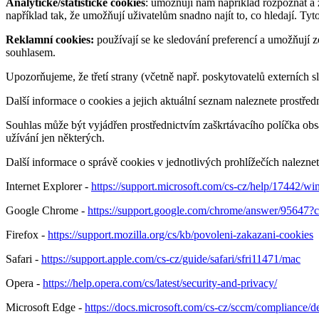
Analytické/statistické cookies
: umožňují nám například rozpoznat a z
například tak, že umožňují uživatelům snadno najít to, co hledají. 
Reklamní cookies:
používají se ke sledování preferencí a umožňují 
souhlasem.
Upozorňujeme, že třetí strany (včetně např. poskytovatelů externí
Další informace o cookies a jejich aktuální seznam naleznete prostřed
Souhlas může být vyjádřen prostřednictvím zaškrtávacího políčka obsa
užívání jen některých.
Další informace o správě cookies v jednotlivých prohlížečích nalezne
Internet Explorer -
https://support.microsoft.com/cs-cz/help/17442/w
Google Chrome -
https://support.google.com/chrome/answer/956
Firefox -
https://support.mozilla.org/cs/kb/povoleni-zakazani-cookies
Safari -
https://support.apple.com/cs-cz/guide/safari/sfri11471/mac
Opera -
https://help.opera.com/cs/latest/security-and-privacy/
Microsoft Edge -
https://docs.microsoft.com/cs-cz/sccm/compliance/d