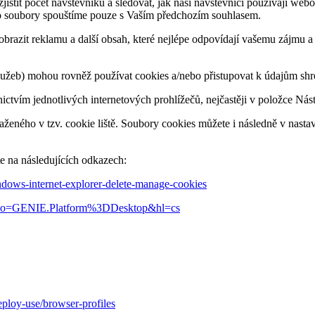
jistit počet návštěvníků a sledovat, jak naši návštěvníci používají we
Tyto soubory spouštíme pouze s Vaším předchozím souhlasem.
zobrazit reklamu a další obsah, které nejlépe odpovídají vašemu zájmu
ch služeb) mohou rovněž používat cookies a/nebo přistupovat k údajům
nictvím jednotlivých internetových prohlížečů, nejčastěji v položce Nást
ženého v tzv. cookie liště. Soubory cookies můžete i následně v nastav
te na následujících odkazech:
indows-internet-explorer-delete-manage-cookies
47?co=GENIE.Platform%3DDesktop&hl=cs
eploy-use/browser-profiles