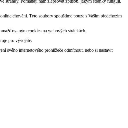
bové stránky. Pomáhají nám zlepšovat způsob, jakým stránky fungují,
 a online chování. Tyto soubory spouštíme pouze s Vaším předchozím
 shromažďovaným cookies na webových stránkách.
roje pro vývojáře.
ení svého internetového prohlížeče odmítnout, nebo si nastavit