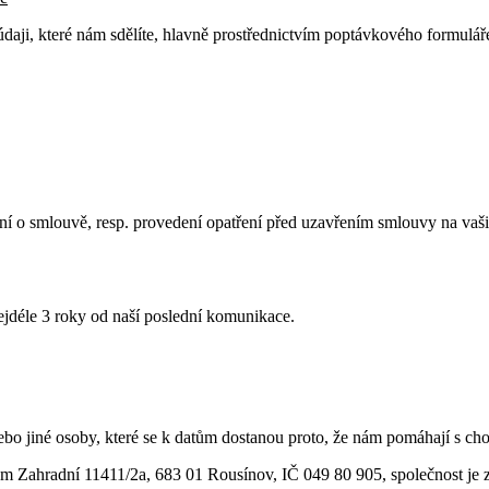
aji, které nám sdělíte, hlavně prostřednictvím poptávkového formuláře. 
ní o smlouvě, resp. provedení opatření před uzavřením smlouvy na vaši
jdéle 3 roky od naší poslední komunikace.
 nebo jiné osoby, které se k datům dostanou proto, že nám pomáhají s c
m Zahradní 11411/2a, 683 01 Rousínov, IČ 049 80 905, společnost je 