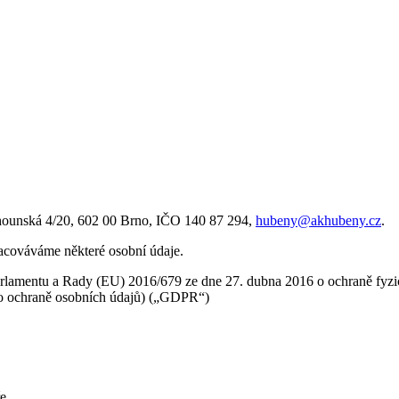
ěhounská 4/20, 602 00 Brno, IČO 140 87 294,
hubeny@akhubeny.cz
.
acováváme některé osobní údaje.
rlamentu a Rady (EU) 2016/679 ze dne 27. dubna 2016 o ochraně fyzic
í o ochraně osobních údajů) („GDPR“)
ře