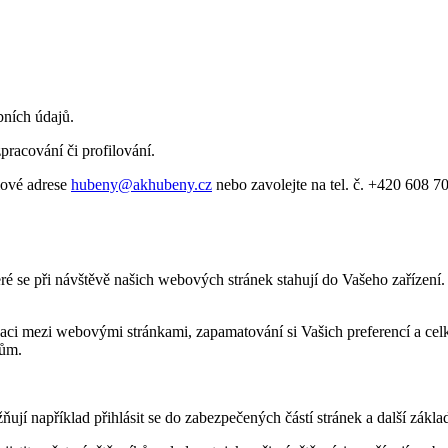
ních údajů.
racování či profilování.
lové adrese
hubeny@akhubeny.cz
nebo zavolejte na tel. č. +420 608 7
é se při návštěvě našich webových stránek stahují do Vašeho zařízení. 
aci mezi webovými stránkami, zapamatování si Vašich preferencí a celko
mům.
jí například přihlásit se do zabezpečených částí stránek a další základ