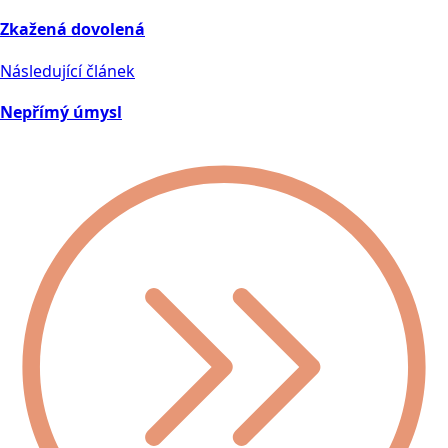
Zkažená dovolená
Následující článek
Nepřímý úmysl