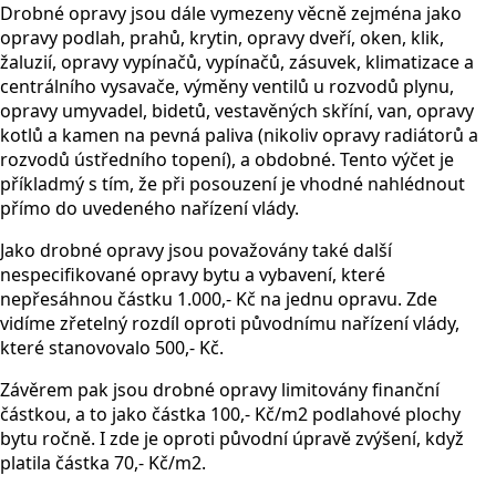
Drobné opravy jsou dále vymezeny věcně zejména jako
opravy podlah, prahů, krytin, opravy dveří, oken, klik,
žaluzií, opravy vypínačů, vypínačů, zásuvek, klimatizace a
centrálního vysavače, výměny ventilů u rozvodů plynu,
opravy umyvadel, bidetů, vestavěných skříní, van, opravy
kotlů a kamen na pevná paliva (nikoliv opravy radiátorů a
rozvodů ústředního topení), a obdobné. Tento výčet je
příkladmý s tím, že při posouzení je vhodné nahlédnout
přímo do uvedeného nařízení vlády.
Jako drobné opravy jsou považovány také další
nespecifikované opravy bytu a vybavení, které
nepřesáhnou částku 1.000,- Kč na jednu opravu. Zde
vidíme zřetelný rozdíl oproti původnímu nařízení vlády,
které stanovovalo 500,- Kč.
Závěrem pak jsou drobné opravy limitovány finanční
částkou, a to jako částka 100,- Kč/m2 podlahové plochy
bytu ročně. I zde je oproti původní úpravě zvýšení, když
platila částka 70,- Kč/m2.