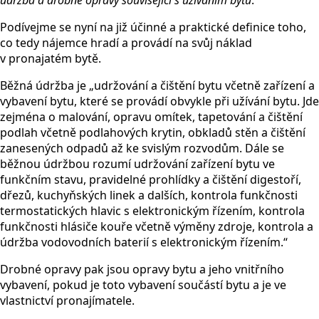
údržba a drobné opravy související s užíváním bytu
.
Podívejme se nyní na již účinné a praktické definice toho,
co tedy nájemce hradí a provádí na svůj náklad
v pronajatém bytě.
Běžná údržba je „udržování a čištění bytu včetně zařízení a
vybavení bytu, které se provádí obvykle při užívání bytu. Jde
zejména o malování, opravu omítek, tapetování a čištění
podlah včetně podlahových krytin, obkladů stěn a čištění
zanesených odpadů až ke svislým rozvodům. Dále se
běžnou údržbou rozumí udržování zařízení bytu ve
funkčním stavu, pravidelné prohlídky a čištění digestoří,
dřezů, kuchyňských linek a dalších, kontrola funkčnosti
termostatických hlavic s elektronickým řízením, kontrola
funkčnosti hlásiče kouře včetně výměny zdroje, kontrola a
údržba vodovodních baterií s elektronickým řízením.“
Drobné opravy pak jsou opravy bytu a jeho vnitřního
vybavení, pokud je toto vybavení součástí bytu a je ve
vlastnictví pronajímatele.