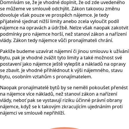
Domnívám se, že je vhodné doplnit, že od zde uvedeného
se můžeme ve smlouvě odchýlit. Zákon takovou změnu
dovoluje však pouze ve prospěch nájemce. Je tedy
přijatelné sjednat nižší limity anebo zcela vyloučit podíl
nájemce na opravách a údržbě. Nelze však naopak zakotvit
podmínky pro nájemce horší, než stanoví zákon a nařízení
vlády. Zákon tedy nájemce vůči pronajímateli chrání.
Pakliže budeme uzavírat nájemní či jinou smlouvu k užívání
bytu, pak je vhodné zvážit tyto limity a také možnost své
postavení jako nájemce ještě vylepšit a nákladů na opravy
se zbavit. Je vhodné přihlédnout k výši nájemného, stavu
bytu, osobním vztahům s pronajímatelem.
Naopak pronajímatelé bytů by se neměli pokoušet přenést
na nájemce více nákladů, než stanoví zákon a nařízení
vlády, neboť pak se vystavují riziku účinné právní obrany
nájemce, když se k takovým zkracujícím ujednáním proti
nájemci ve smlouvě nepřihlíží.