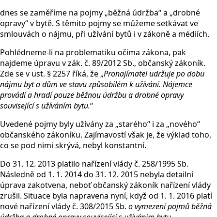
dnes se zaměříme na pojmy „běžná údržba“ a „drobné
opravy“ v bytě. S těmito pojmy se můžeme setkávat ve
smlouvách o nájmu, při užívání bytů i v zákoně a médiích.
Pohlédneme-li na problematiku očima zákona, pak
najdeme úpravu v zák. č. 89/2012 Sb., občanský zákoník.
Zde se v ust. § 2257 říká, že „
Pronajímatel udržuje po dobu
nájmu byt a dům ve stavu způsobilém k užívání. Nájemce
provádí a hradí pouze běžnou údržbu a drobné opravy
související s užíváním bytu.
“
Uvedené pojmy byly užívány za „starého“ i za „nového“
občanského zákoníku. Zajímavostí však je, že výklad toho,
co se pod nimi skrývá, nebyl konstantní.
Do 31. 12. 2013 platilo nařízení vlády č. 258/1995 Sb.
Následně od 1. 1. 2014 do 31. 12. 2015 nebyla detailní
úprava zakotvena, neboť občanský zákoník nařízení vlády
zrušil. Situace byla napravena nyní, když od 1. 1. 2016 platí
nové nařízení vlády č. 308/2015 Sb.
o vymezení pojmů běžná