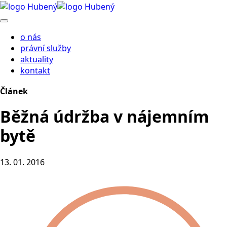
o nás
právní služby
aktuality
kontakt
Článek
Běžná údržba v nájemním
bytě
13. 01. 2016